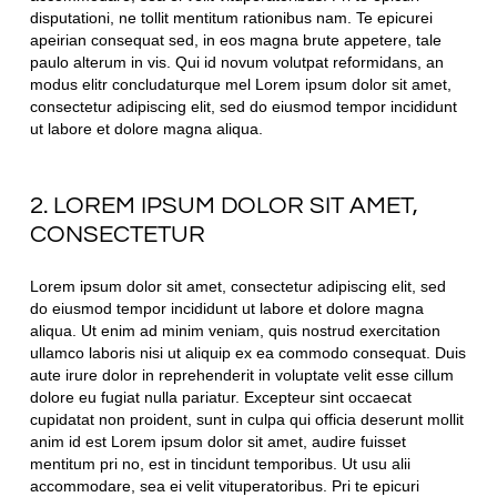
disputationi, ne tollit mentitum rationibus nam. Te epicurei
apeirian consequat sed, in eos magna brute appetere, tale
paulo alterum in vis. Qui id novum volutpat reformidans, an
modus elitr concludaturque mel Lorem ipsum dolor sit amet,
consectetur adipiscing elit, sed do eiusmod tempor incididunt
ut labore et dolore magna aliqua.
2. LOREM IPSUM DOLOR SIT AMET,
CONSECTETUR
Lorem ipsum dolor sit amet, consectetur adipiscing elit, sed
do eiusmod tempor incididunt ut labore et dolore magna
aliqua. Ut enim ad minim veniam, quis nostrud exercitation
ullamco laboris nisi ut aliquip ex ea commodo consequat. Duis
aute irure dolor in reprehenderit in voluptate velit esse cillum
dolore eu fugiat nulla pariatur. Excepteur sint occaecat
cupidatat non proident, sunt in culpa qui officia deserunt mollit
anim id est Lorem ipsum dolor sit amet, audire fuisset
mentitum pri no, est in tincidunt temporibus. Ut usu alii
accommodare, sea ei velit vituperatoribus. Pri te epicuri